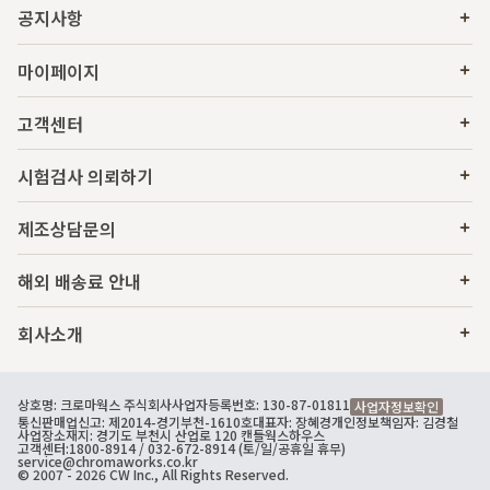
공지사항
마이페이지
고객센터
시험검사 의뢰하기
제조상담문의
해외 배송료 안내
회사소개
상호명: 크로마웍스 주식회사
사업자등록번호: 130-87-01811
사업자정보확인
통신판매업신고: 제2014-경기부천-1610호
대표자: 장혜경
개인정보책임자: 김경철
사업장소재지: 경기도 부천시 산업로 120 캔들웍스하우스
고객센터:
1800-8914
/ 032-672-8914 (토/일/공휴일 휴무)
service@chromaworks.co.kr
© 2007 - 2026 CW Inc., All Rights Reserved.