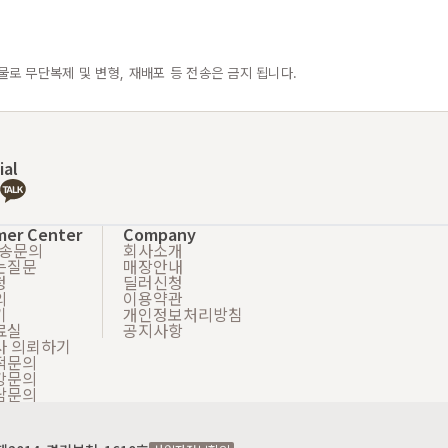
물로 무단복제 및 변형, 재배포 등 전송은 금지 됩니다.
ial
mer Center
Company
배송문의
회사소개
는질문
매장안내
청
딜러신청
의
이용약관
기
개인정보처리방침
료실
공지사항
사 의뢰하기
적문의
강문의
담문의