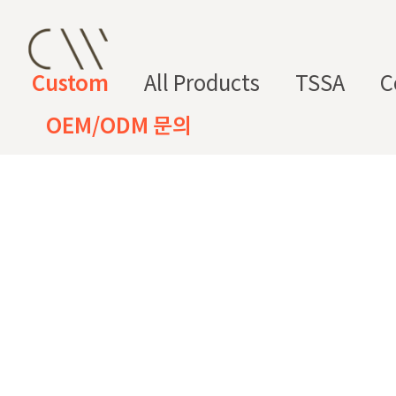
Custom
All Products
TSSA
C
OEM/ODM 문의
CW 커스텀 블렌드
CW 커스텀 프래그런스
CW 커
프래그런
천연
조향 베
조향 케
컬
향
스오일
원료
이스
미컬
러
미
CW 커스텀 블렌드 서비스는 CW
접 조합해 나만의 포뮬러를 설계
프래그런스오일
드 전용 향료로 제작되어 향수, 
프래그런스 오일 키트
다.
시트러스
프루티
싱글 플로럴
플로럴 부케
허브