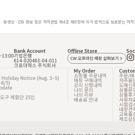
 · 동영상 · DB 정보 등은 저작권법 제4조 제6항에 의거 법적으로 보호받는 저작
Bank Account
Offline Store
Soc
13:00
기업은행
CW 오프라인 매장 살펴보기
614-020463-04-011
크로마웍스 주식회사
My Order
Custo
쇼핑몰 주문내역
주문/
Holiday Notice (Aug. 3–5)
매장 구매내역
자주묻
8/5)
강의 신청내역
도매신
Update
나의 문의
상품문
나의 리뷰
상품후
 도구 체험단 25인
배송료 안내
서류자
시험검
대량견
교육출
제조상