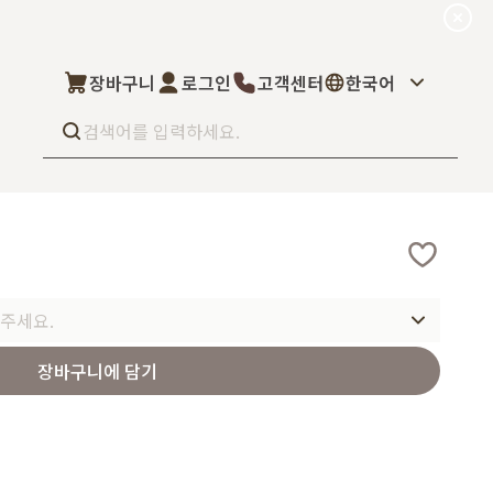
장바구니
로그인
고객센터
한국어
Best seller
What’s new
Select
상품후기
컬을 고객님이 직
상품문의
주세요.
주문/배송문의
5kg부터 브랜
오프라인 스토어
완벽 지원해드립니
장바구니에 담기
도매신청
딜러모집
Custom Fragrance