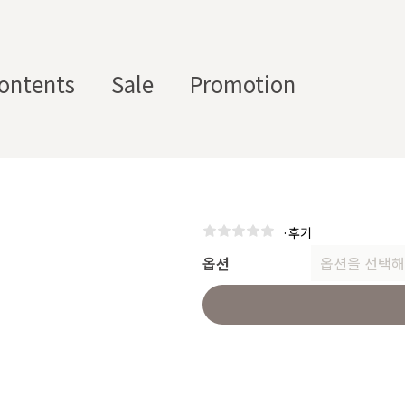
ontents
Sale
Promotion
스텀 향수용기
디퓨
부자
수/
캔들/
바디
세
저/석
재/도
스트
타블렛
케어
일
·
후기
고
구
에서 제공하는 프래그런스 오일, 천연 원료, 조향 베이스, 조향 케미
옵션
옵션을 선택해
하면, 그 비율 그대로 향료를 배합·생산해 드리는 서비스입니다. 최소
디퓨저, 룸 스프레이 등 다양한 제품에 활용할 수 있도록 서류까지 