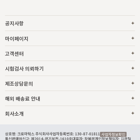
공지사항
마이페이지
고객센터
시험검사 의뢰하기
제조상담문의
해외 배송료 안내
회사소개
상호명: 크로마웍스 주식회사
사업자등록번호: 130-87-01811
사업자정보확인
통신판매업신고: 제2014-경기부천-1610호
대표자: 장혜경
개인정보책임자: 김경철