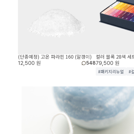
(단종예정) 고온 파라핀 160 (알갱이)
컬러 블록 28색 세
12,500 원
79,500 원
548
#패키지리뉴얼
#