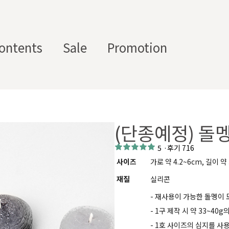
ontents
Sale
Promotion
스텀 향수용기
디퓨
부자
수/
캔들/
바디
세
저/석
재/도
(단종예정) 돌
스트
타블렛
케어
일
고
구
에서 제공하는 프래그런스 오일, 천연 원료, 조향 베이스, 조향 케미
5
·
후기 716
하면, 그 비율 그대로 향료를 배합·생산해 드리는 서비스입니다. 최소
사이즈
가로 약 4.2~6cm, 길이 약 
디퓨저, 룸 스프레이 등 다양한 제품에 활용할 수 있도록 서류까지 
재질
실리콘
- 재사용이 가능한 돌멩이
- 1구 제작 시 약 33~40
- 1호 사이즈의 심지를 사