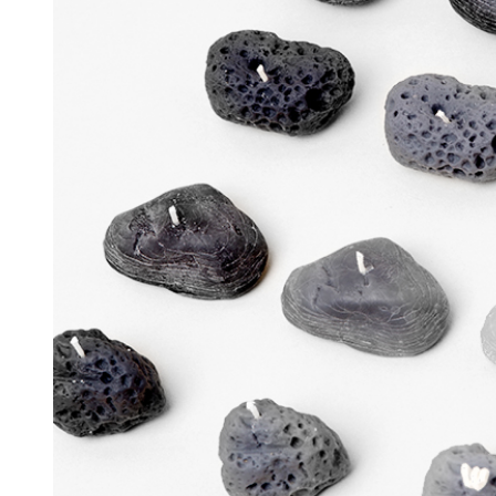
머스크
우디
앰버
Custom Blend Service
구어망드
브랜드 타입
CW 시그니처
알러젠 프리