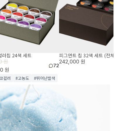
컬러칩 24색 세트
피그먼트 칩 32색 세트 (전체색상)
0 원
242,000 원
72
00 원
코컬러
#고농도
#뛰어난발색