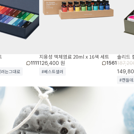
트
지용성 액체염료 20ml x 16색 세트
솔리드 
126,400 원
187,20
1111
1561
149,8
컬러는그대로
#베스트셀러
#캔들데