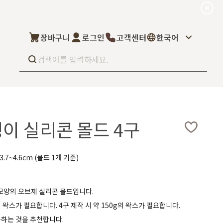
장바구니
로그인
고객센터
한국어
Best seller
What’s new
멩이 실리콘 몰드 4구
Select
상품후기
컬을 고객님이 직
상품문의
주문/배송문의
5kg부터 브랜
3.7~4.6cm (몰드 1개 기준)
오프라인 스토어
완벽 지원해드립니
도매신청
딜러모집
 모양의 오브제 실리콘 몰드입니다.
g의 왁스가 필요합니다. 4구 제작 시 약 150g의 왁스가 필요합니다.
Custom Fragrance
용하는 것을 추천합니다.