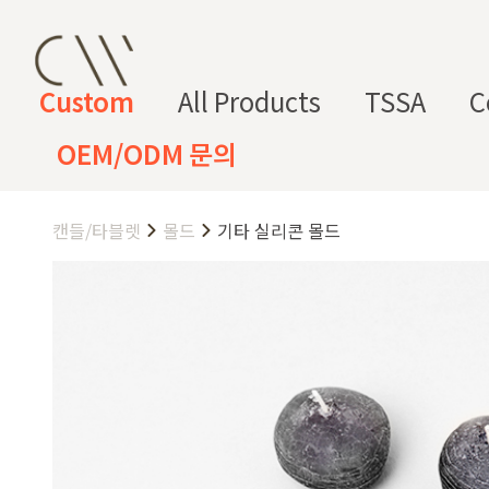
Custom
All Products
TSSA
C
OEM/ODM 문의
캔들/타블렛
몰드
기타 실리콘 몰드
CW 커스텀 블렌드
CW 커스텀 프래그런스
CW 커
프래그런
천연
조향 베
조향 케
컬
향
스오일
원료
이스
미컬
러
미
CW 커스텀 블렌드 서비스는 CW
접 조합해 나만의 포뮬러를 설계
프래그런스오일
드 전용 향료로 제작되어 향수, 
프래그런스 오일 키트
다.
시트러스
프루티
싱글 플로럴
플로럴 부케
허브