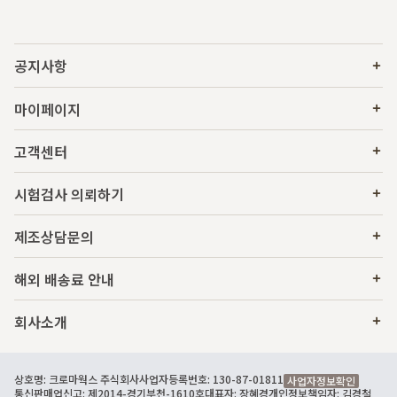
공지사항
마이페이지
고객센터
시험검사 의뢰하기
제조상담문의
해외 배송료 안내
회사소개
상호명: 크로마웍스 주식회사
사업자등록번호: 130-87-01811
사업자정보확인
통신판매업신고: 제2014-경기부천-1610호
대표자: 장혜경
개인정보책임자: 김경철