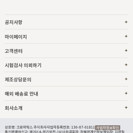
공지사항
마이페이지
고객센터
시험검사 의뢰하기
제조상담문의
해외 배송료 안내
회사소개
상호명: 크로마웍스 주식회사
사업자등록번호: 130-87-01811
사업자정보확인
통신판매업신고: 제2014-경기부천-1610호
대표자: 장혜경
개인정보책임자: 김경철