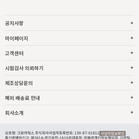
공지사항
마이페이지
고객센터
시험검사 의뢰하기
제조상담문의
해외 배송료 안내
회사소개
상호명: 크로마웍스 주식회사
사업자등록번호: 130-87-01811
사업자정보확인
통신판매업신고: 제2014-경기부천-1610호
대표자: 장혜경
개인정보책임자: 김경철