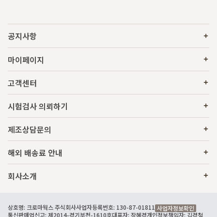
공지사항
마이페이지
고객센터
시험검사 의뢰하기
제조상담문의
해외 배송료 안내
회사소개
상호명: 크로마웍스 주식회사
사업자등록번호: 130-87-01811
사업자정보확인
통신판매업신고: 제2014-경기부천-1610호
대표자: 장혜경
개인정보책임자: 김경철