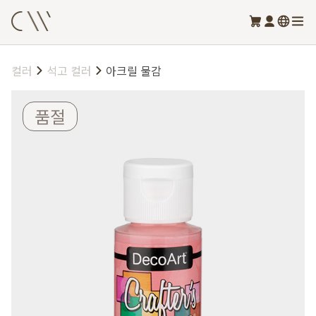
컬러
석고 컬러
아크릴 물감
품절