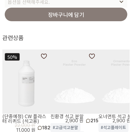
옵션을 선택해주세요.
장바구니에 담기
관련상품
50%
(단종예정) CW 플라스
친환경 석고 분말
오너먼트 석고 
터 리퀴드 (석고용)
2,900 원
215
2,900 원
22,000 원
#고급석고분말
#석고플레이트
182
11,000 원