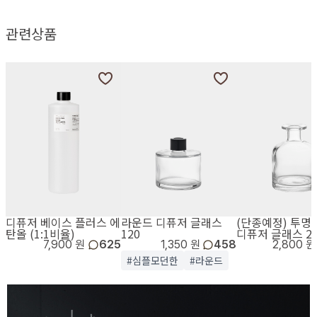
관련상품
디퓨저 베이스 플러스 에
라운드 디퓨저 글래스
(단종예정) 투명
탄올 (1:1비율)
120
디퓨저 글래스 25
7,900 원
625
1,350 원
458
2,800 원
#심플모던한
#라운드