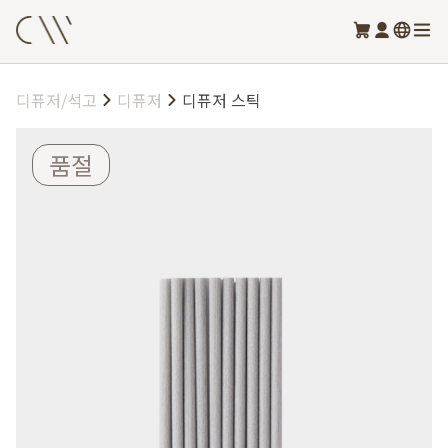
디퓨저/석고
디퓨저
디퓨저 스틱
품절