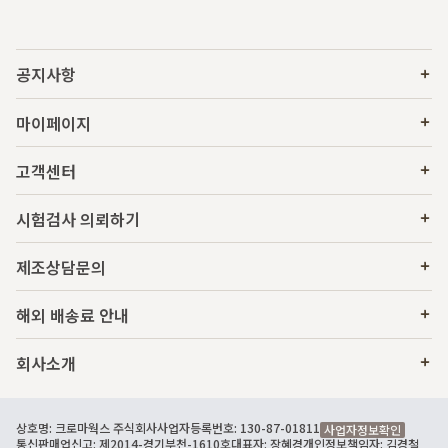
공지사항
마이페이지
고객센터
시험검사 의뢰하기
제조상담문의
해외 배송료 안내
회사소개
상호명: 크로마웍스 주식회사
사업자등록번호: 130-87-01811
사업자정보확인
통신판매업신고: 제2014-경기부천-1610호
대표자: 장혜경
개인정보책임자: 김경철