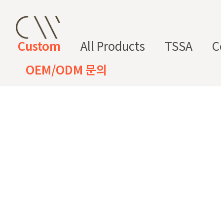
Custom
All Products
TSSA
C
OEM/ODM 문의
CW 커스텀 블렌드
CW 커스텀 프래그런스
CW 커
프래그런
천연
조향 베
조향 케
컬
향
스오일
원료
이스
미컬
러
미
CW 커스텀 블렌드 서비스는 CW
접 조합해 나만의 포뮬러를 설계
프래그런스오일
드 전용 향료로 제작되어 향수, 
프래그런스 오일 키트
다.
시트러스
프루티
싱글 플로럴
플로럴 부케
허브