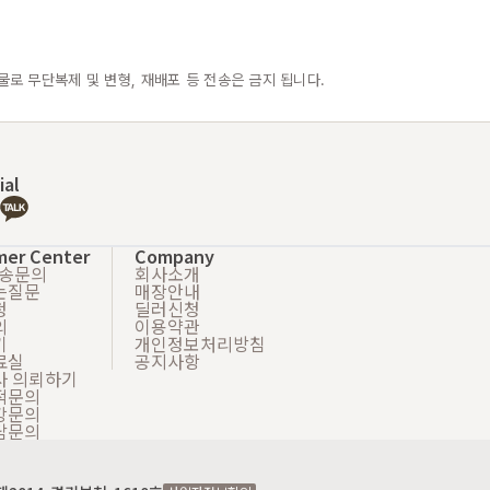
물로 무단복제 및 변형, 재배포 등 전송은 금지 됩니다.
ial
mer Center
Company
배송문의
회사소개
는질문
매장안내
청
딜러신청
의
이용약관
기
개인정보처리방침
료실
공지사항
사 의뢰하기
적문의
강문의
담문의