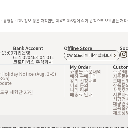
 · 동영상 · DB 정보 등은 저작권법 제4조 제6항에 의거 법적으로 보호받는 저작
Bank Account
Offline Store
Soc
13:00
기업은행
CW 오프라인 매장 살펴보기
614-020463-04-011
크로마웍스 주식회사
My Order
Custo
쇼핑몰 주문내역
주문/
Holiday Notice (Aug. 3–5)
매장 구매내역
자주묻
8/5)
강의 신청내역
도매신
Update
나의 문의
상품문
나의 리뷰
상품후
 도구 체험단 25인
배송료 안내
서류자
시험검
대량견
교육출
제조상