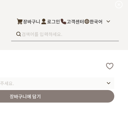
장바구니
로그인
고객센터
한국어
Best seller
What’s new
Select
상품후기
컬을 고객님이 직
상품문의
주세요.
주문/배송문의
5kg부터 브랜
오프라인 스토어
완벽 지원해드립니
장바구니에 담기
도매신청
딜러모집
Custom Fragrance