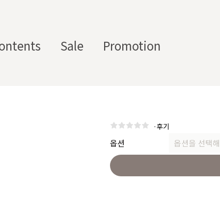
ontents
Sale
Promotion
스텀 향수용기
디퓨
부자
수/
캔들/
바디
세
저/석
재/도
스트
타블렛
케어
일
·
후기
고
구
에서 제공하는 프래그런스 오일, 천연 원료, 조향 베이스, 조향 케미
옵션
옵션을 선택해
하면, 그 비율 그대로 향료를 배합·생산해 드리는 서비스입니다. 최소
디퓨저, 룸 스프레이 등 다양한 제품에 활용할 수 있도록 서류까지 