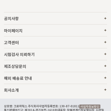
공지사항
마이페이지
고객센터
시험검사 의뢰하기
제조상담문의
해외 배송료 안내
회사소개
상호명: 크로마웍스 주식회사
사업자등록번호: 130-87-01811
사업자정보확인
통신판매업신고: 제2014-경기부천-1610호
대표자: 장혜경
개인정보책임자: 김경철