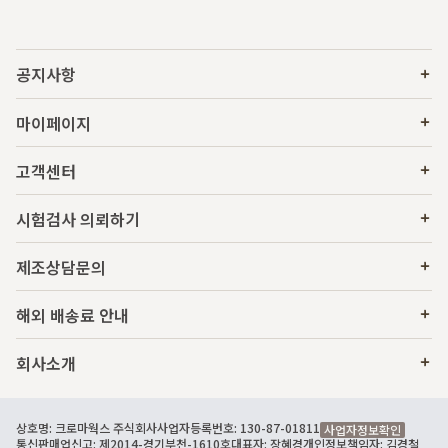
공지사항
마이페이지
고객센터
시험검사 의뢰하기
제조상담문의
해외 배송료 안내
회사소개
상호명: 크로마웍스 주식회사
사업자등록번호: 130-87-01811
사업자정보확인
통신판매업신고: 제2014-경기부천-1610호
대표자: 장혜경
개인정보책임자: 김경철