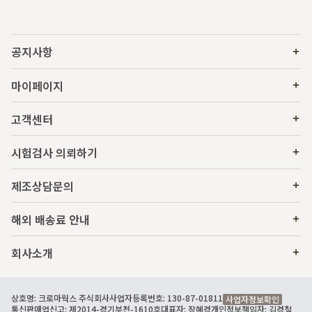
공지사항
마이페이지
고객센터
시험검사 의뢰하기
제조상담문의
해외 배송료 안내
회사소개
상호명: 크로마웍스 주식회사
사업자등록번호: 130-87-01811
사업자정보확인
통신판매업신고: 제2014-경기부천-1610호
대표자: 장혜경
개인정보책임자: 김경철