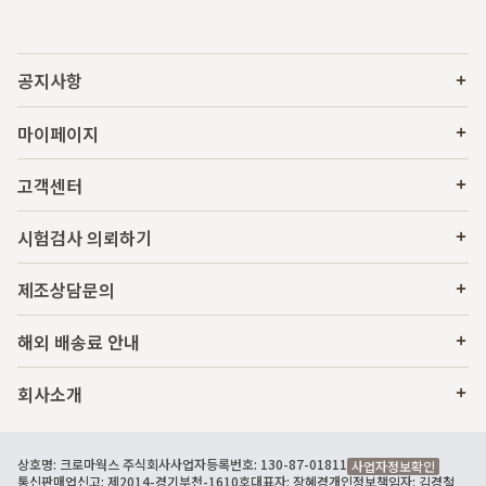
공지사항
마이페이지
고객센터
시험검사 의뢰하기
제조상담문의
해외 배송료 안내
회사소개
상호명: 크로마웍스 주식회사
사업자등록번호: 130-87-01811
사업자정보확인
통신판매업신고: 제2014-경기부천-1610호
대표자: 장혜경
개인정보책임자: 김경철