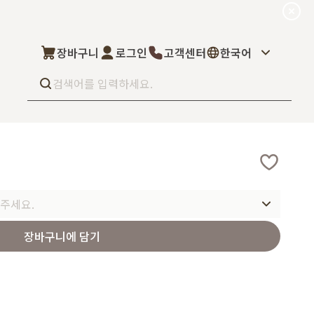
장바구니
로그인
고객센터
한국어
Best seller
What’s new
Select
상품후기
컬을 고객님이 직
상품문의
주세요.
주문/배송문의
5kg부터 브랜
오프라인 스토어
완벽 지원해드립니
장바구니에 담기
도매신청
딜러모집
Custom Fragrance