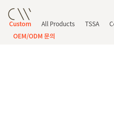
Custom
All Products
TSSA
C
OEM/ODM 문의
CW 커스텀 블렌드
CW 커스텀 프래그런스
CW 커
프래그런
천연
조향 베
조향 케
컬
향
스오일
원료
이스
미컬
러
미
CW 커스텀 블렌드 서비스는 CW
접 조합해 나만의 포뮬러를 설계
프래그런스오일
드 전용 향료로 제작되어 향수, 
프래그런스 오일 키트
다.
시트러스
프루티
싱글 플로럴
플로럴 부케
허브