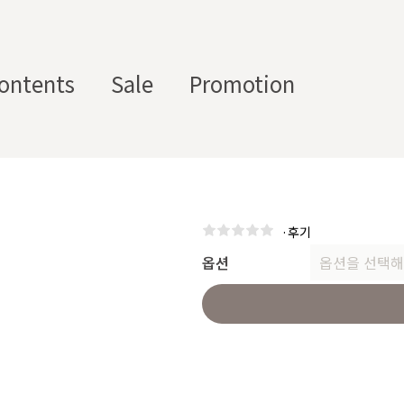
ontents
Sale
Promotion
스텀 향수용기
디퓨
부자
수/
캔들/
바디
세
저/석
재/도
스트
타블렛
케어
일
·
후기
고
구
에서 제공하는 프래그런스 오일, 천연 원료, 조향 베이스, 조향 케미
옵션
옵션을 선택해
하면, 그 비율 그대로 향료를 배합·생산해 드리는 서비스입니다. 최소
디퓨저, 룸 스프레이 등 다양한 제품에 활용할 수 있도록 서류까지 