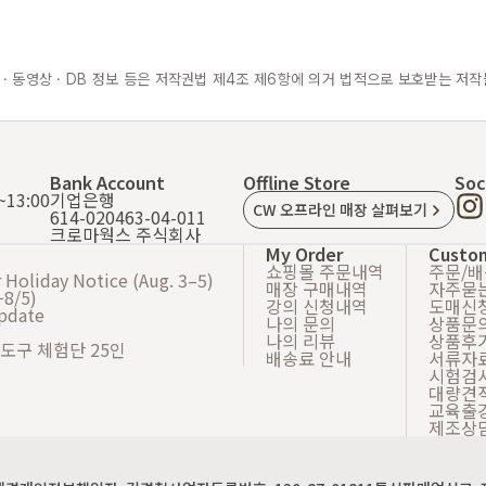
 · 동영상 · DB 정보 등은 저작권법 제4조 제6항에 의거 법적으로 보호받는 저작
Bank Account
Offline Store
Soc
13:00
기업은행
CW 오프라인 매장 살펴보기
614-020463-04-011
크로마웍스 주식회사
My Order
Custo
쇼핑몰 주문내역
주문/
Holiday Notice (Aug. 3–5)
매장 구매내역
자주묻
8/5)
강의 신청내역
도매신
Update
나의 문의
상품문
나의 리뷰
상품후
 도구 체험단 25인
배송료 안내
서류자
시험검
대량견
교육출
제조상