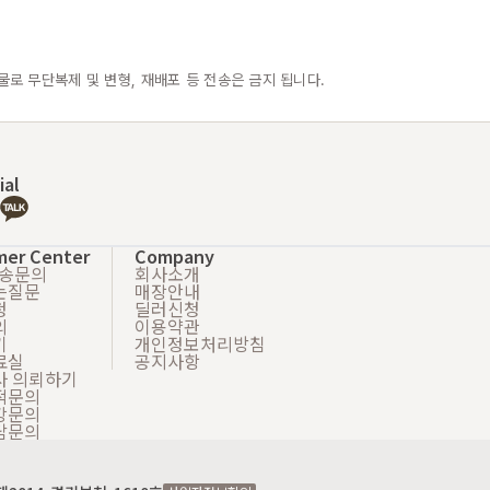
물로 무단복제 및 변형, 재배포 등 전송은 금지 됩니다.
ial
mer Center
Company
배송문의
회사소개
는질문
매장안내
청
딜러신청
의
이용약관
기
개인정보처리방침
료실
공지사항
사 의뢰하기
적문의
강문의
담문의