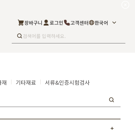
장바구니
로그인
고객센터
한국어
Best seller
What’s new
Select
상품후기
자재
기타재료
서류&인증시험검사
컬을 고객님이 직
상품문의
주문/배송문의
5kg부터 브랜
오프라인 스토어
완벽 지원해드립니
도매신청
딜러모집
Custom Fragrance