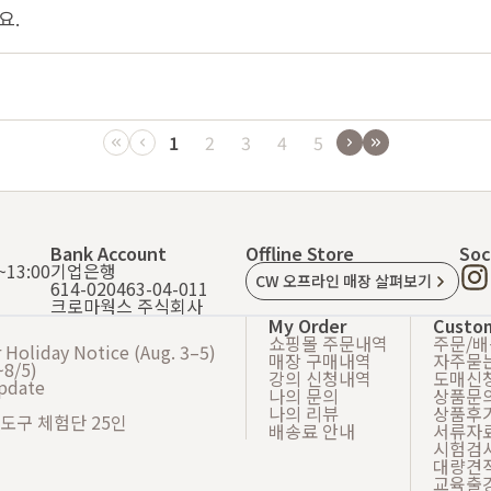
요.
1
2
3
4
5
Bank Account
Offline Store
Soc
13:00
기업은행
CW 오프라인 매장 살펴보기
614-020463-04-011
크로마웍스 주식회사
My Order
Custo
쇼핑몰 주문내역
주문/
Holiday Notice (Aug. 3–5)
매장 구매내역
자주묻
8/5)
강의 신청내역
도매신
Update
나의 문의
상품문
나의 리뷰
상품후
 도구 체험단 25인
배송료 안내
서류자
시험검
대량견
교육출