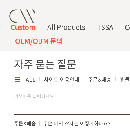
Custom
All Products
TSSA
C
OEM/ODM 문의
자주 묻는 질문
CW 커스텀 블렌드
CW 커스텀 프래그런스
CW 커
프래그런
천연
조향 베
조향 케
컬
향
스오일
원료
이스
미컬
러
미
ALL
사이트 이용안내
주문&배송
캔들
CW 커스텀 블렌드 서비스는 CW
접 조합해 나만의 포뮬러를 설계
프래그런스오일
드 전용 향료로 제작되어 향수, 
프래그런스 오일 키트
다.
시트러스
프루티
싱글 플로럴
플로럴 부케
주문&배송
주문 내역 삭제는 어떻게하나요?
허브