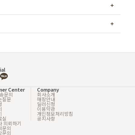
ial
mer Center
Company
배송문의
회사소개
는질문
매장안내
청
딜러신청
의
이용약관
기
개인정보처리방침
료실
공지사항
사 의뢰하기
적문의
강문의