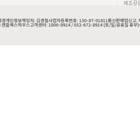
제조상
혜경
개인정보책임자: 김경철
사업자등록번호: 130-87-01811
통신판매업신고: 제
4 캔들웍스하우스
고객센터: 1800-8914 / 032-672-8914 (토/일/공휴일 휴무)