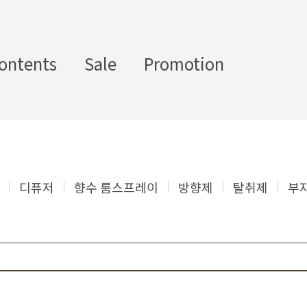
ontents
Sale
Promotion
스텀 향수용기
디퓨
부자
수/
캔들/
바디
세
저/석
재/도
스트
타블렛
케어
일
고
구
디퓨저
향수 룸스프레이
방향제
탈취제
부
에서 제공하는 프래그런스 오일, 천연 원료, 조향 베이스, 조향 케미
하면, 그 비율 그대로 향료를 배합·생산해 드리는 서비스입니다. 최소
디퓨저, 룸 스프레이 등 다양한 제품에 활용할 수 있도록 서류까지 