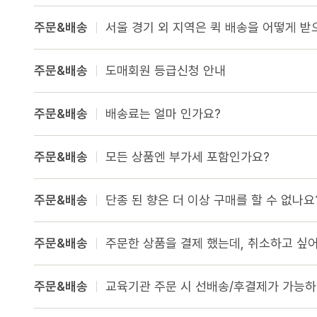
머스크
우디
앰버
Custom Blend Service
주문&배송
서울 경기 외 지역은 퀵 배송을 어떻게 받
구어망드
브랜드 타입
CW 시그니처
알러젠 프리
주문&배송
도매회원 등급신청 안내
주문&배송
배송료는 얼마 인가요?
주문&배송
모든 상품엔 부가세 포함인가요?
주문&배송
단종 된 향은 더 이상 구매를 할 수 없나요
주문&배송
주문한 상품을 결제 했는데, 취소하고 싶어
주문&배송
교육기관 주문 시 선배송/후결제가 가능하