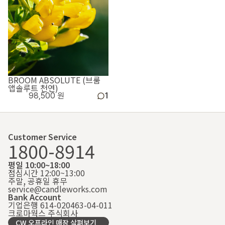
BROOM ABSOLUTE (브룸
앱솔루트 천연)
98,500 원
1
Customer Service
1800-8914
평일 10:00~18:00
점심시간 12:00~13:00
주말, 공휴일 휴무
service@candleworks.com
Bank Account
기업은행 614-020463-04-011
크로마웍스 주식회사
CW 오프라인 매장 살펴보기