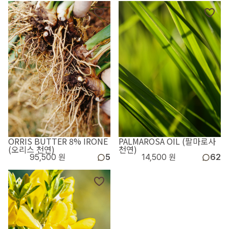
ORRIS BUTTER 8% IRONE
PALMAROSA OIL (팔마로사
(오리스 천연)
천연)
95,500 원
5
14,500 원
62