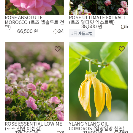
ROSE ABSOLUTE
ROSE ULTIMATE EXTRACT
MOROCCO (로즈 앱솔루트 천
(로즈 얼티밋 익스트랙)
연)
38,500 원
5
66,500 원
34
#퓨어플로럴
ROSE ESSENTIAL LOW ME
YLANG YLANG OIL
(로즈 천연 이센셜)
COMOROS (일랑일랑 천연)
135,000 원
3
21,500 원
450