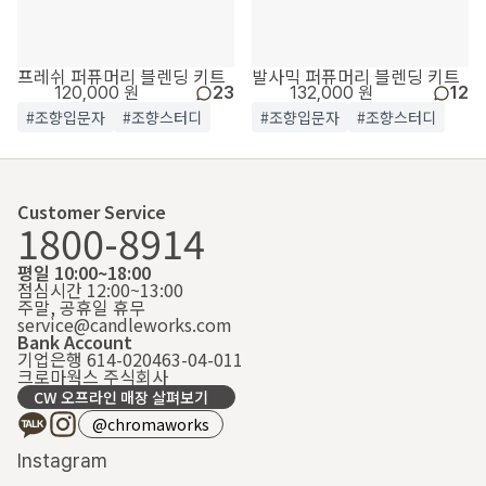
프레쉬 퍼퓨머리 블렌딩 키트
발사믹 퍼퓨머리 블렌딩 키트
120,000 원
23
132,000 원
12
#조향입문자
#조향스터디
#조향입문자
#조향스터디
Customer Service
1800-8914
평일 10:00~18:00
점심시간 12:00~13:00
주말, 공휴일 휴무
service@candleworks.com
Bank Account
기업은행 614-020463-04-011
크로마웍스 주식회사
CW 오프라인 매장 살펴보기
@chromaworks
Instagram