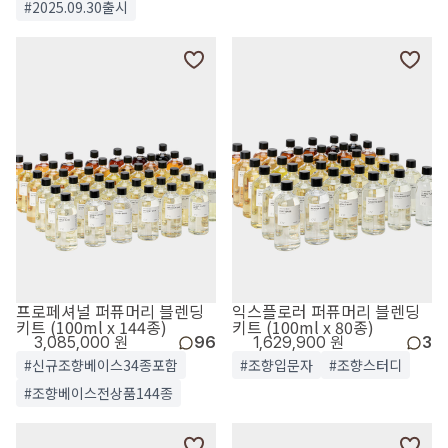
#2025.09.30출시
프로페셔널 퍼퓨머리 블렌딩
익스플로러 퍼퓨머리 블렌딩
키트 (100ml x 144종)
키트 (100ml x 80종)
3,085,000 원
96
1,629,900 원
3
#신규조향베이스34종포함
#조향입문자
#조향스터디
#조향베이스전상품144종