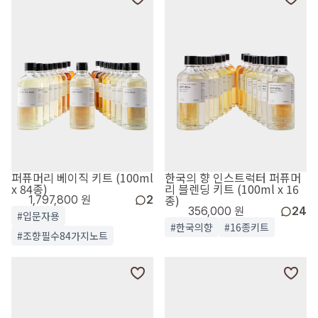
퍼퓨머리 베이직 키트 (100ml
한국의 향 인스트럭터 퍼퓨머
x 84종)
리 블렌딩 키트 (100ml x 16
종)
1,797,800 원
2
356,000 원
24
#입문자용
#한국의향
#16종키트
#조향필수84가지노트