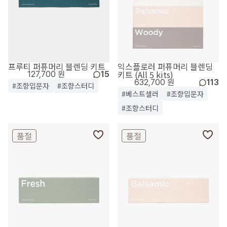
프루티 퍼퓨머리 블렌딩 키트
익스플로러 퍼퓨머리 블렌딩
키트 (All 5 kits)
127,700 원
15
632,700 원
113
#조향입문자
#조향스터디
#베스트셀러
#조향입문자
#조향스터디
품절
품절