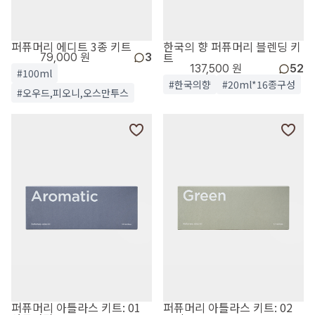
퍼퓨머리 에디트 3종 키트
한국의 향 퍼퓨머리 블렌딩 키
트
79,000 원
3
137,500 원
52
#100ml
#한국의향
#20ml*16종구성
#오우드,피오니,오스만투스
퍼퓨머리 아틀라스 키트: 01
퍼퓨머리 아틀라스 키트: 02