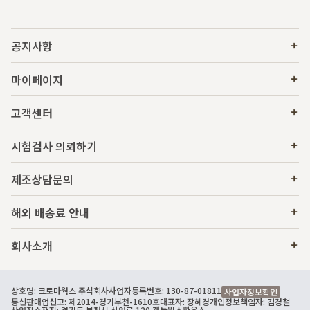
공지사항
마이페이지
고객센터
시험검사 의뢰하기
제조상담문의
해외 배송료 안내
회사소개
상호명: 크로마웍스 주식회사
사업자등록번호: 130-87-01811
사업자정보확인
통신판매업신고: 제2014-경기부천-1610호
대표자: 장혜경
개인정보책임자: 김경철
사업장소재지: 경기도 부천시 산업로 120 캔들웍스하우스