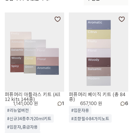
퍼퓨머리 아틀라스 키트 (All
퍼퓨머리 베이직 키트 (총 84
12 kits 144종)
종)
1,141,000 원
1
657,100 원
6
#리뉴얼버전
#입문자용
#신규34종추가20ml키트
#조향필수84가지노트
#입문자,중급자용