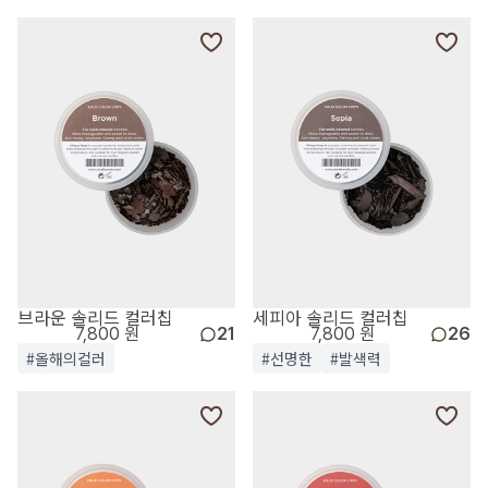
브라운 솔리드 컬러칩
세피아 솔리드 컬러칩
7,800 원
21
7,800 원
26
#올해의컬러
#선명한
#발색력