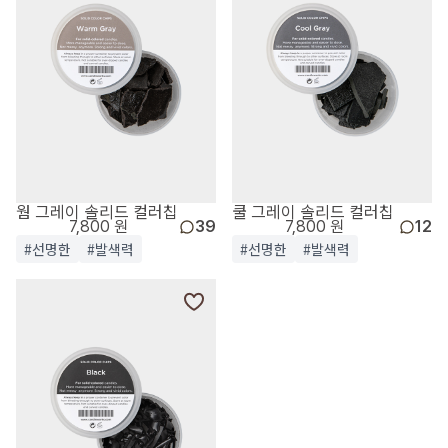
웜 그레이 솔리드 컬러칩
쿨 그레이 솔리드 컬러칩
7,800 원
39
7,800 원
12
#선명한
#발색력
#선명한
#발색력