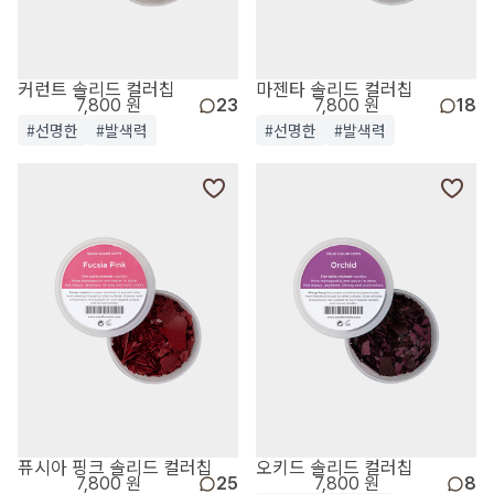
커런트 솔리드 컬러칩
마젠타 솔리드 컬러칩
7,800 원
23
7,800 원
18
#선명한
#발색력
#선명한
#발색력
퓨시아 핑크 솔리드 컬러칩
오키드 솔리드 컬러칩
7,800 원
25
7,800 원
8