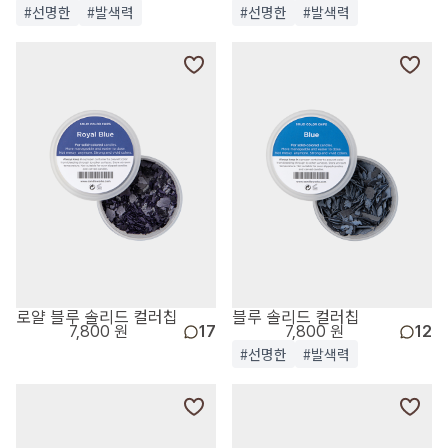
#선명한
#발색력
#선명한
#발색력
로얄 블루 솔리드 컬러칩
블루 솔리드 컬러칩
7,800 원
17
7,800 원
12
#선명한
#발색력