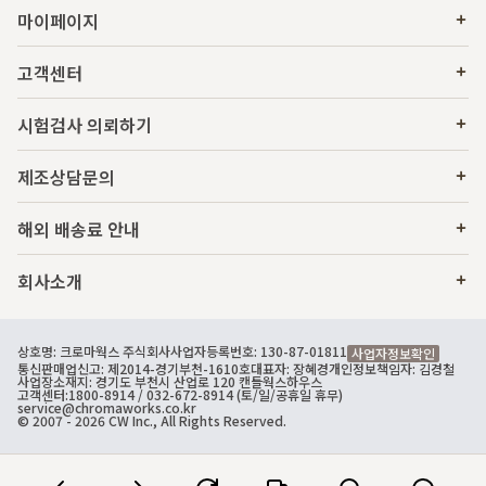
마이페이지
고객센터
시험검사 의뢰하기
제조상담문의
해외 배송료 안내
회사소개
상호명: 크로마웍스 주식회사
사업자등록번호: 130-87-01811
사업자정보확인
통신판매업신고: 제2014-경기부천-1610호
대표자: 장혜경
개인정보책임자: 김경철
사업장소재지: 경기도 부천시 산업로 120 캔들웍스하우스
고객센터:
1800-8914
/ 032-672-8914 (토/일/공휴일 휴무)
service@chromaworks.co.kr
© 2007 - 2026 CW Inc., All Rights Reserved.