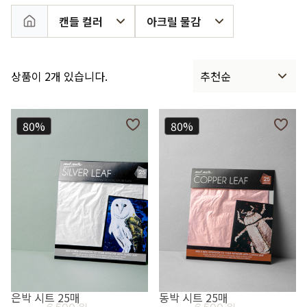
캔들 컬러
아크릴 물감
상품이 2개 있습니다.
추천순
80%
80%
은박 시트 25매
동박 시트 25매