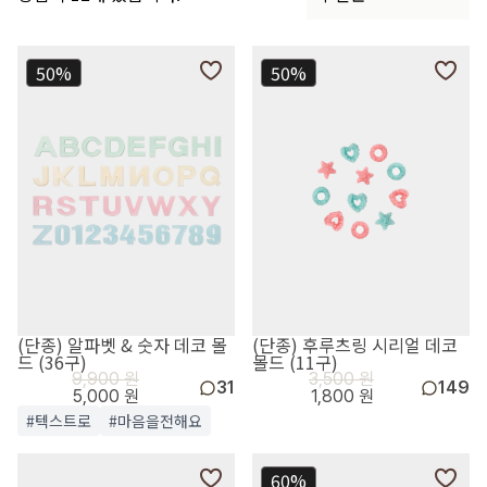
50%
50%
(단종) 알파벳 & 숫자 데코 몰
(단종) 후루츠링 시리얼 데코
드 (36구)
몰드 (11구)
9,900 원
3,500 원
31
149
5,000 원
1,800 원
#텍스트로
#마음을전해요
60%