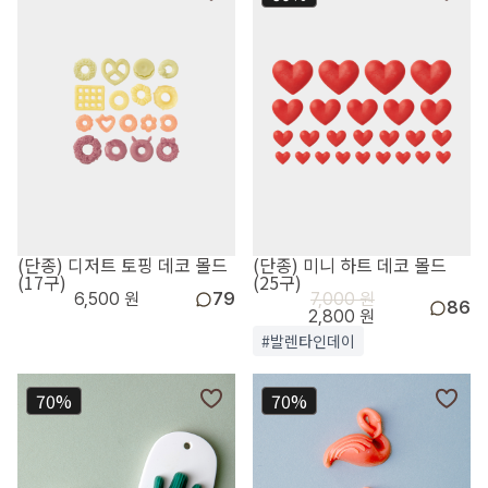
(단종) 디저트 토핑 데코 몰드
(단종) 미니 하트 데코 몰드
(17구)
(25구)
6,500 원
79
7,000 원
86
2,800 원
#발렌타인데이
70%
70%