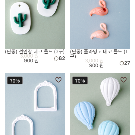
(단종) 선인장 데코 몰드 (2구)
(단종) 플라밍고 데코 몰드 (1
구)
3,000 원
82
900 원
3,000 원
27
900 원
70%
70%