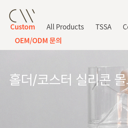
Custom
All Products
TSSA
C
OEM/ODM 문의
CW 커스텀 블렌드
CW 커스텀 프래그런스
CW 커
프래그런
천연
조향 베
조향 케
컬
향
스오일
원료
이스
미컬
러
미
홀더/코스터 실리콘 몰
CW 커스텀 블렌드 서비스는 CW
접 조합해 나만의 포뮬러를 설계
프래그런스오일
드 전용 향료로 제작되어 향수, 
프래그런스 오일 키트
다.
시트러스
프루티
싱글 플로럴
플로럴 부케
허브