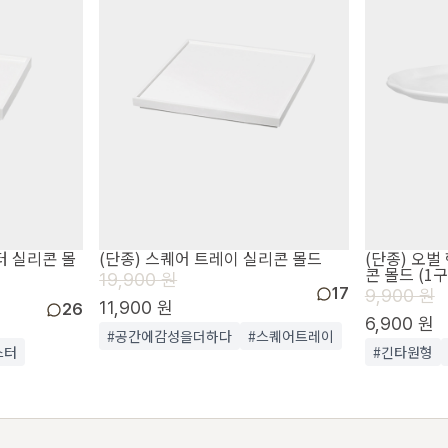
터 실리콘 몰
(단종) 스퀘어 트레이 실리콘 몰드
(단종) 오
콘 몰드 (1구
19,900 원
17
9,900 원
11,900 원
26
6,900 원
#공간에감성을더하다
#스퀘어트레이
스터
#긴타원형