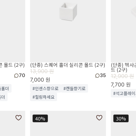
 몰드 (2구)
(단종) 스퀘어 홀더 실리콘 몰드 (2구)
(단종) 헥사
드 (2구)
13,900 원
70
35
12,900 원
7,000 원
7,700 원
들홀더
#인센스향으로
#캔들향기로
#석고플레이
홀더
#힐링하세요
40%
30%