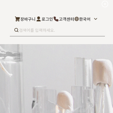
장바구니
로그인
고객센터
한국어
Best seller
What’s new
Select
상품후기
컬을 고객님이 직
상품문의
주문/배송문의
5kg부터 브랜
오프라인 스토어
완벽 지원해드립니
도매신청
딜러모집
Custom Fragrance