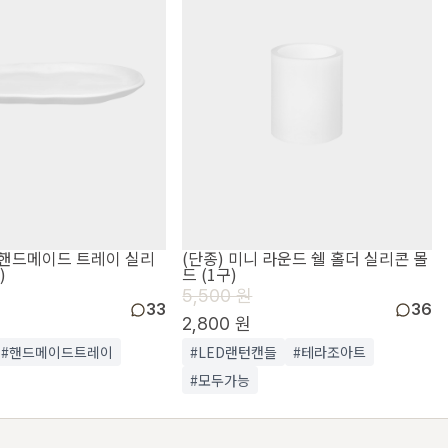
벌 핸드메이드 트레이 실리
(단종) 미니 라운드 쉘 홀더 실리콘 몰
)
드 (1구)
5,500 원
33
36
2,800 원
#핸드메이드트레이
#LED랜턴캔들
#테라조아트
#모두가능