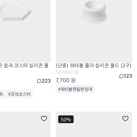
곤 필라 코스터 실리콘 몰
(단종) 워터볼 홀더 실리콘 몰드 (2구)
12,900 원
123
7,700 원
223
#워터볼캔들받침대
트
#감성코스터
50%