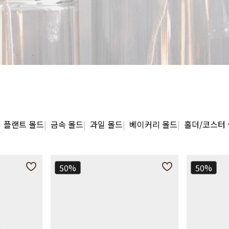
플랜트 몰드
금속 몰드
과일 몰드
베이커리 몰드
홀더/코스터
50%
50%