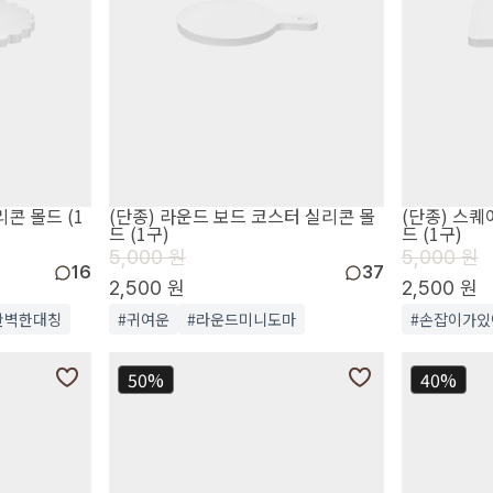
콘 몰드 (1
(단종) 라운드 보드 코스터 실리콘 몰
(단종) 스퀘
드 (1구)
드 (1구)
5,000 원
5,000 원
16
37
2,500 원
2,500 원
완벽한대칭
#귀여운
#라운드미니도마
#손잡이가있
50%
40%