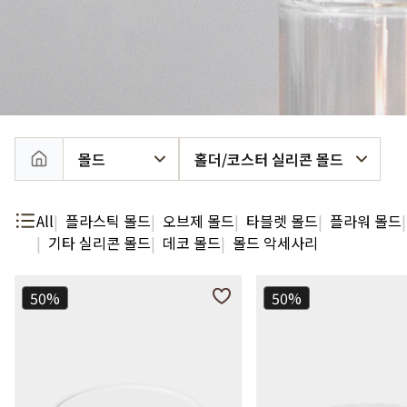
머스크
우디
앰버
Custom Blend Service
구어망드
브랜드 타입
CW 시그니처
알러젠 프리
몰드
홀더/코스터 실리콘 몰드
All
플라스틱 몰드
오브제 몰드
타블렛 몰드
플라워 몰드
기타 실리콘 몰드
데코 몰드
몰드 악세사리
50%
50%