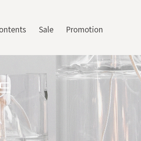
ontents
Sale
Promotion
스텀 향수용기
디퓨
부자
수/
캔들/
바디
세
저/석
재/도
스트
타블렛
케어
일
드
고
구
에서 제공하는 프래그런스 오일, 천연 원료, 조향 베이스, 조향 케미
하면, 그 비율 그대로 향료를 배합·생산해 드리는 서비스입니다. 최소
디퓨저, 룸 스프레이 등 다양한 제품에 활용할 수 있도록 서류까지 