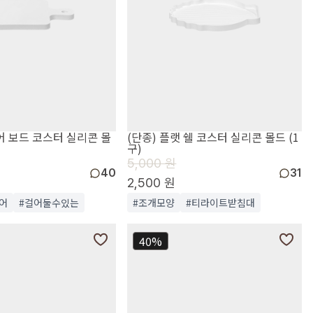
어 보드 코스터 실리콘 몰
(단종) 플랫 쉘 코스터 실리콘 몰드 (1
구)
5,000 원
40
31
2,500 원
어
#걸어둘수있는
#조개모양
#티라이트받침대
40%