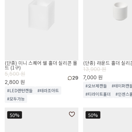
(단종) 미니 스퀘어 쉘 홀더 실리콘 몰
(단종) 라운드 홀더 실리콘
드 (1구)
13,900 원
5,500 원
7,000 원
29
2,800 원
#오브제캔들
#테이퍼캔
#LED랜턴캔들
#테라조아트
#티라이트홀더
#인센스
#모두가능
50%
50%