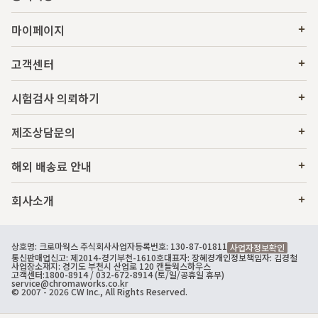
마이페이지
고객센터
시험검사 의뢰하기
제조상담문의
해외 배송료 안내
회사소개
상호명: 크로마웍스 주식회사
사업자등록번호: 130-87-01811
사업자정보확인
통신판매업신고: 제2014-경기부천-1610호
대표자: 장혜경
개인정보책임자: 김경철
사업장소재지: 경기도 부천시 산업로 120 캔들웍스하우스
고객센터:
1800-8914
/ 032-672-8914 (토/일/공휴일 휴무)
service@chromaworks.co.kr
© 2007 - 2026 CW Inc., All Rights Reserved.