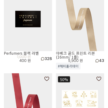
Perfumers 블랙 라벨
아베크 골드 프린트 리본
(16mm/ 1롤)
1,000 원
328
400 원
5,900 원
43
#해피홀리데이
50%