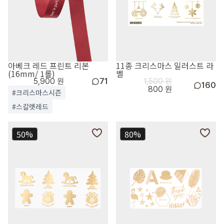
아베크 레드 프린트 리본
11종 크리스마스 일러스트 라
(16mm/ 1롤)
벨
5,900 원
71
1,500 원
160
800 원
#크리스마스시즌
#스칼렛레드
50%
80%