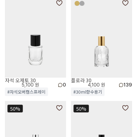
자석 오제토 30
플로라 30
5,100 원
0
4,100 원
139
#자석오버캡스프레이
#30ml향수용기
50%
50%