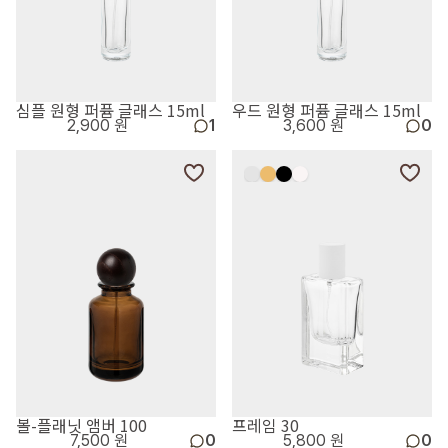
심플 원형 퍼퓸 글래스 15ml
우드 원형 퍼퓸 글래스 15ml
2,900 원
1
3,600 원
0
볼-플래닛 앰버 100
프레임 30
7,500 원
0
5,800 원
0