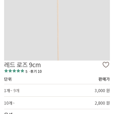
레드 로즈 9cm
5
·
후기 10
단위
판매가
1개
~ 9개
3,000 원
10개
~
2,800 원