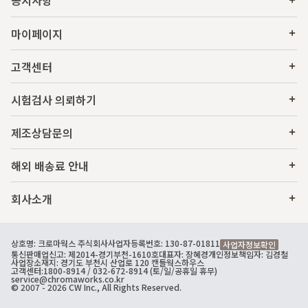
공지사항
마이페이지
고객센터
시험검사 의뢰하기
제조상담문의
해외 배송료 안내
회사소개
상호명: 크로마웍스 주식회사
사업자등록번호: 130-87-01811
사업자정보확인
통신판매업신고: 제2014-경기부천-1610호
대표자: 장혜경
개인정보책임자: 김경철
사업장소재지: 경기도 부천시 산업로 120 캔들웍스하우스
고객센터:
1800-8914
/ 032-672-8914 (토/일/공휴일 휴무)
service@chromaworks.co.kr
© 2007 - 2026 CW Inc., All Rights Reserved.