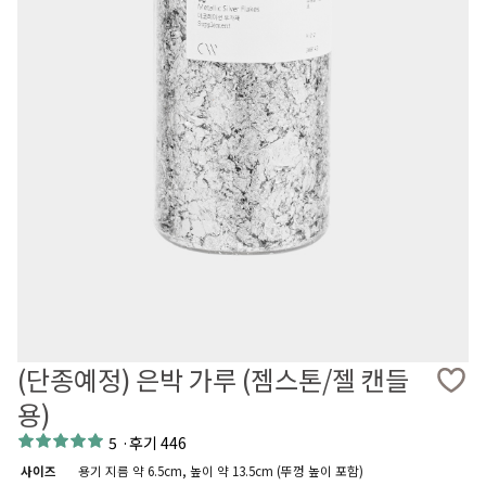
(단종예정) 은박 가루 (젬스톤/젤 캔들
용)
5
·
후기 446
사이즈
용기 지름 약 6.5cm, 높이 약 13.5cm (뚜껑 높이 포함)