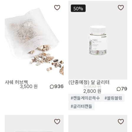
50%
사쉐 허브백
(단종예정) 달 글리터
3,500 원
936
5,500 원
79
2,800 원
#캔들계의은하수
#블링블링
#글리터캔들