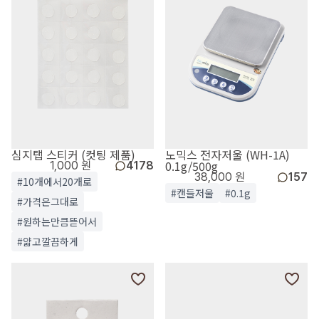
심지탭 스티커 (컷팅 제품)
노믹스 전자저울 (WH-1A)
0.1g/500g
1,000 원
4178
38,000 원
157
#10개에서20개로
#캔들저울
#0.1g
#가격은그대로
#원하는만큼뜯어서
#얇고깔끔하게