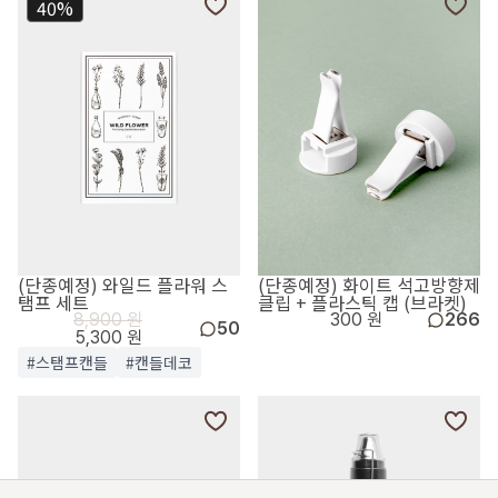
40%
(단종예정) 와일드 플라워 스
(단종예정) 화이트 석고방향제
탬프 세트
클립 + 플라스틱 캡 (브라켓)
8,900 원
300 원
266
50
5,300 원
#스탬프캔들
#캔들데코