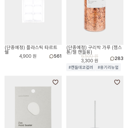
(단종예정) 플라스틱 타르트
(단종예정) 구리박 가루 (젬스
쉘
톤/젤 캔들용)
4,900 원
561
6,500 원
283
3,300 원
#캔들데코컬러
#용기리뉴얼