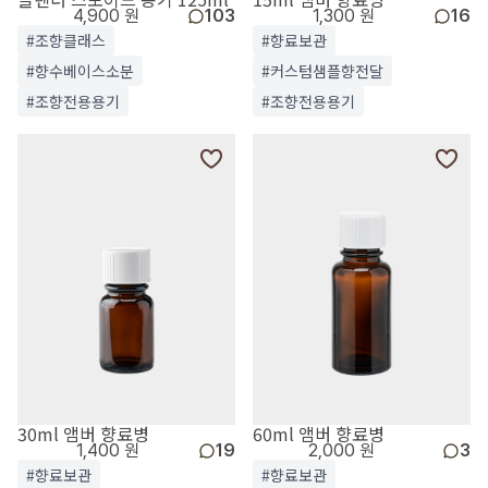
4,900 원
103
1,300 원
16
#조향클래스
#향료보관
#향수베이스소분
#커스텀샘플향전달
#조향전용용기
#조향전용용기
30ml 앰버 향료병
60ml 앰버 향료병
1,400 원
19
2,000 원
3
#향료보관
#향료보관