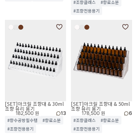
#조향클래스
#향료소분
#조향전용용기
[SET]아크릴 조향대 & 30ml
[SET]아크릴 조향대 & 50ml
조향 유리 용기
조향 유리 용기
182,500 원
13
178,500 원
6
#향수공방필수템
#향료소분
#조향클래스
#향료소분
#조향전용용기
#조향전용용기