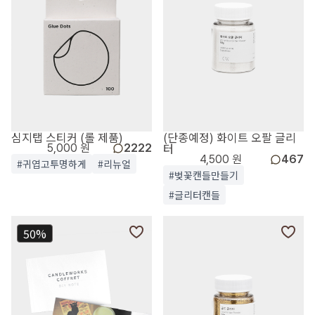
심지탭 스티커 (롤 제품)
(단종예정) 화이트 오팔 글리
터
5,000 원
2222
4,500 원
467
#귀엽고투명하게
#리뉴얼
#벚꽃캔들만들기
#글리터캔들
50%