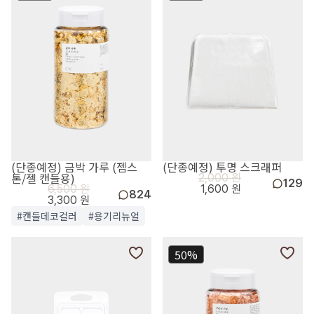
(단종예정) 금박 가루 (젬스
(단종예정) 투명 스크래퍼
톤/젤 캔들용)
2,000 원
129
6,500 원
1,600 원
824
3,300 원
#캔들데코컬러
#용기리뉴얼
50%