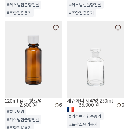
#커스텀샘플향전달
#커스텀샘플향전달
#조향전용용기
#조향전용용기
120ml 앰버 향료병
세쥬아니 시약병 250ml
2,500 원
6
85,000 원
0
#향료보관
#익스트레향수용기
#커스텀샘플향전달
#프랑스유리용기
#조향전용용기