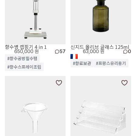
향수병 캡핑기 4 in 1
신지드 올리브 글래스 125ml
650,000 원
57
63,000 원
0
#향수공방필수템
#향료보관
#프랑스유리용기
#향수스프레이조립