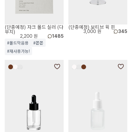
(단종예정) 자크 몰드 실러 (다
(단종예정) 보티브 윅 핀
부치)
3,000 원
345
2,200 원
1485
#몰드막음용
#쫀쫀
#재사용가능!