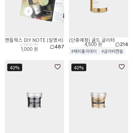
캔들웍스 DIY NOTE (설명서)
(단종예정) 골드 글리터
2,000 원
4,500 원
214
487
1,000 원
#해피홀리데이
#글리터캔들
40%
40%