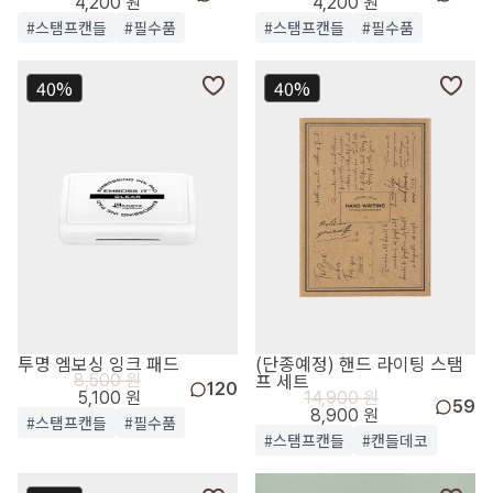
4,200 원
4,200 원
#스탬프캔들
#필수품
#스탬프캔들
#필수품
40%
40%
투명 엠보싱 잉크 패드
(단종예정) 핸드 라이팅 스탬
프 세트
8,500 원
120
5,100 원
14,900 원
59
8,900 원
#스탬프캔들
#필수품
#스탬프캔들
#캔들데코