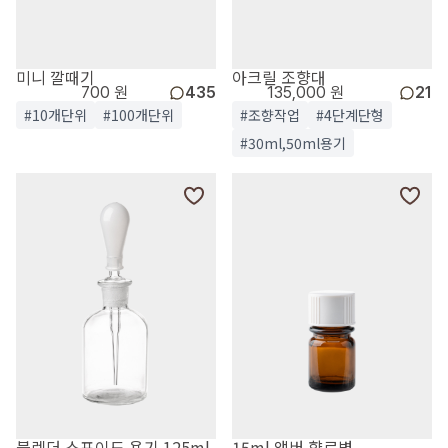
미니 깔때기
아크릴 조향대
700 원
435
135,000 원
21
#10개단위
#100개단위
#조향작업
#4단계단형
#30ml,50ml용기
블렌더 스포이드 용기 125ml
15ml 앰버 향료병