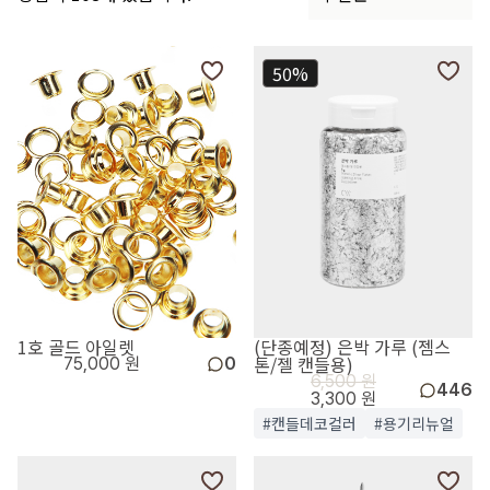
50%
1호 골드 아일렛
(단종예정) 은박 가루 (젬스
톤/젤 캔들용)
75,000 원
0
6,500 원
446
3,300 원
#캔들데코컬러
#용기리뉴얼