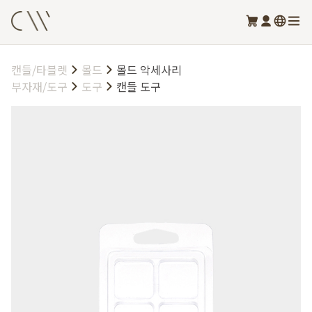
캔들/타블렛
몰드
몰드 악세사리
부자재/도구
도구
캔들 도구