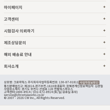
마이페이지
고객센터
시험검사 의뢰하기
제조상담문의
해외 배송료 안내
회사소개
상호명: 크로마웍스 주식회사
사업자등록번호: 130-87-01811
사업자정보확인
통신판매업신고: 제2014-경기부천-1610호
대표자: 장혜경
개인정보책임자: 김경철
사업장소재지: 경기도 부천시 산업로 120 캔들웍스하우스
고객센터:
1800-8914
/ 032-672-8914 (토/일/공휴일 휴무)
service@chromaworks.co.kr
© 2007 - 2026 CW Inc., All Rights Reserved.