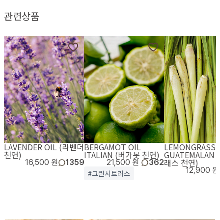
관련상품
LAVENDER OIL (라벤더
BERGAMOT OIL
LEMONGRASS 
천연)
ITALIAN (버가못 천연)
GUATEMALAN
래스 천연)
16,500 원
1359
21,500 원
362
12,900 원
#그린시트러스