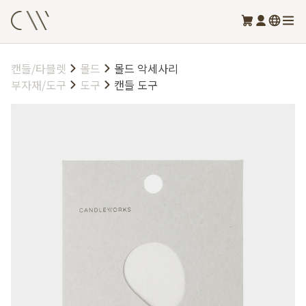
캔들/타블렛
몰드
몰드 악세사리
부자재/도구
도구
캔들 도구