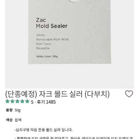
(단종예정) 자크 몰드 실러 (다부치)
5
·
후기 1485
용량
50g
색상
흰색
-심지구멍 막음 전용 몰드 실러 입니다.
- 쫀쫀하여 심지 구멍을 잘 막아주고, 화이트 색상으로 되어있어 심지 오염이 없