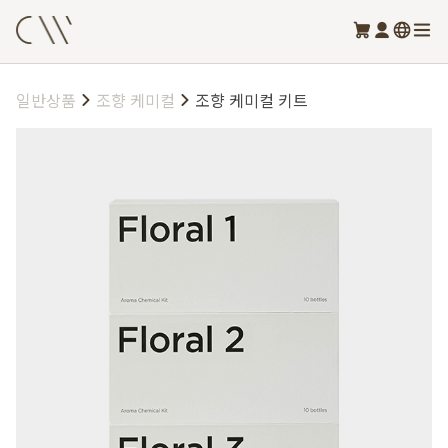
일반상품
조향 케미컬
조향 케미컬 키트