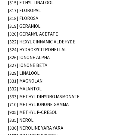
[315] ETHYL LINALOOL
[317] FLOROPAL
[318] FLOROSA
[319] GERANIOL
[320] GERANYL ACETATE
[322] HEXYL CINNAMIC ALDEHYDE
[324] HYDROXYCITRONELLAL
[326] IONONE ALPHA
[327] IONONE BETA
[329] LINALOOL
[331] MAGNOLAN
[332] MAJANTOL
[333] METHYL DIHYDROJASMONATE
[710] METHYL IONONE GAMMA
[905] METHYL P-CRESOL
[335] NEROL
[336] NEROLINE YARA YARA