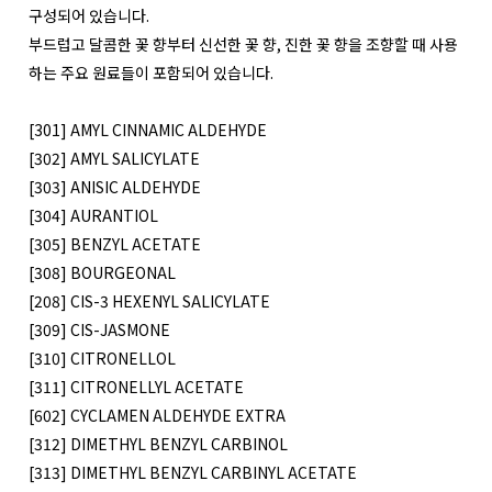
구성되어 있습니다.
부드럽고 달콤한 꽃 향부터 신선한 꽃 향, 진한 꽃 향을 조향할 때 사용
하는 주요 원료들이 포함되어 있습니다.
[301] AMYL CINNAMIC ALDEHYDE
[302] AMYL SALICYLATE
[303] ANISIC ALDEHYDE
[304] AURANTIOL
[305] BENZYL ACETATE
[308] BOURGEONAL
[208] CIS-3 HEXENYL SALICYLATE
[309] CIS-JASMONE
[310] CITRONELLOL
[311] CITRONELLYL ACETATE
[602] CYCLAMEN ALDEHYDE EXTRA
[312] DIMETHYL BENZYL CARBINOL
[313] DIMETHYL BENZYL CARBINYL ACETATE