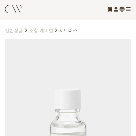
일반상품
조향 케미컬
시트러스