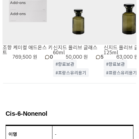
조향 케미컬 애드온스 키
신지드 올리브 글래스
신지드 올리브 
트
60ml
125ml
769,500 원
0
50,000 원
5
63,000 원
#향료보관
#향료보관
#프랑스유리용기
#프랑스유리용기
Cis-6-Nonenol
이명
-