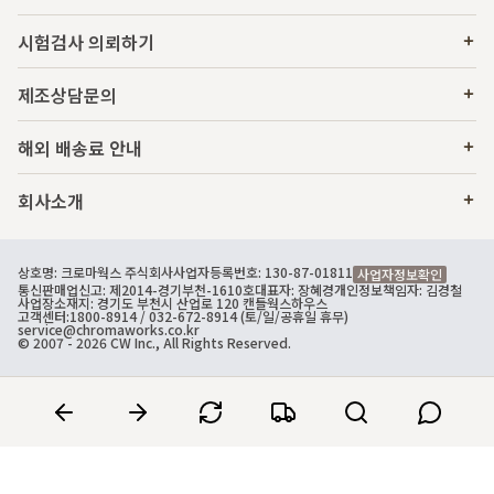
시험검사 의뢰하기
제조상담문의
해외 배송료 안내
회사소개
상호명: 크로마웍스 주식회사
사업자등록번호: 130-87-01811
사업자정보확인
통신판매업신고: 제2014-경기부천-1610호
대표자: 장혜경
개인정보책임자: 김경철
사업장소재지: 경기도 부천시 산업로 120 캔들웍스하우스
고객센터:
1800-8914
/ 032-672-8914 (토/일/공휴일 휴무)
service@chromaworks.co.kr
© 2007 - 2026 CW Inc., All Rights Reserved.