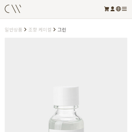
일반상품
조향 케미컬
그린