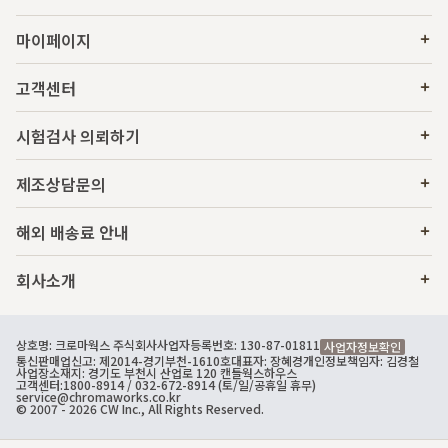
마이페이지
고객센터
시험검사 의뢰하기
제조상담문의
해외 배송료 안내
회사소개
상호명: 크로마웍스 주식회사
사업자등록번호: 130-87-01811
사업자정보확인
통신판매업신고: 제2014-경기부천-1610호
대표자: 장혜경
개인정보책임자: 김경철
사업장소재지: 경기도 부천시 산업로 120 캔들웍스하우스
고객센터:
1800-8914
/ 032-672-8914 (토/일/공휴일 휴무)
service@chromaworks.co.kr
© 2007 - 2026 CW Inc., All Rights Reserved.