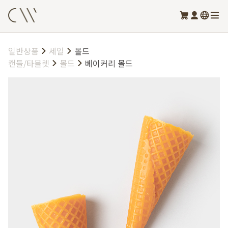
일반상품
세일
몰드
캔들/타블렛
몰드
베이커리 몰드