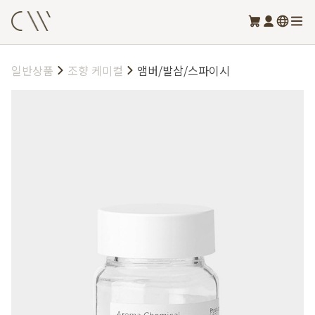
일반상품
조향 케미컬
앰버/발삼/스파이시