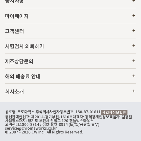
공지사항
마이페이지
고객센터
시험검사 의뢰하기
제조상담문의
해외 배송료 안내
회사소개
상호명: 크로마웍스 주식회사
사업자등록번호: 130-87-01811
사업자정보확인
통신판매업신고: 제2014-경기부천-1610호
대표자: 장혜경
개인정보책임자: 김경철
사업장소재지: 경기도 부천시 산업로 120 캔들웍스하우스
고객센터:
1800-8914
/ 032-672-8914 (토/일/공휴일 휴무)
service@chromaworks.co.kr
© 2007 - 2026 CW Inc., All Rights Reserved.