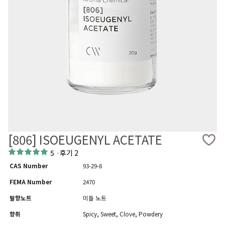
[806] ISOEUGENYL ACETATE
5
·
후기 2
CAS Number
93-29-8
FEMA Number
2470
발향노트
미들 노트
향취
Spicy, Sweet, Clove, Powdery