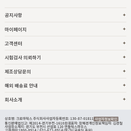
공지사항
마이페이지
고객센터
시험검사 의뢰하기
제조상담문의
해외 배송료 안내
회사소개
상호명: 크로마웍스 주식회사
사업자등록번호: 130-87-01811
사업자정보확인
통신판매업신고: 제2014-경기부천-1610호
대표자: 장혜경
개인정보책임자: 김경철
사업장소재지: 경기도 부천시 산업로 120 캔들웍스하우스
고객센터:
1800-8914
/ 032-672-8914 (토/일/공휴일 휴무)