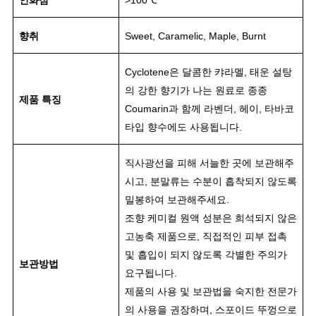
인화점
>100℃
향취
Sweet, Caramelic, Maple, Burnt
Cyclotene은 달콤한 캬라멜, 태운 설탕
의 강한 향기가 나는 원료로 종종
제품 특징
Coumarin과 함께 라벤더, 헤이, 타바코
타입 향수에도 사용됩니다.
직사광선을 피해 서늘한 곳에 보관해주
시고, 분말류는 수분이 흡착되지 않도록
밀봉하여 보관해주세요
.
조향 케미컬 원액 성분은 희석되지 않은
고농축 제품으로, 직접적인 피부 접촉
및 흡입이 되지 않도록 각별한 주의가
보관방법
요구됩니다.
제품의 사용 및 보관법을 숙지한 전문가
의 사용을 권장하며, 스포이드 뚜껑으로