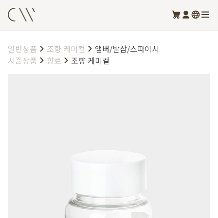
일반상품
조향 케미컬
앰버/발삼/스파이시
시즌상품
향료
조향 케미컬