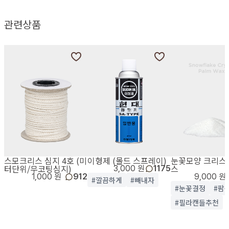
관련상품
스모크리스 심지 4호 (미
이형제 (몰드 스프레이)
눈꽃모양 크리스
터단위/무코팅심지)
스
3,000 원
1175
1,000 원
912
9,000 원
#깔끔하게
#빼내자
#눈꽃결정
#팜
#필라캔들추천