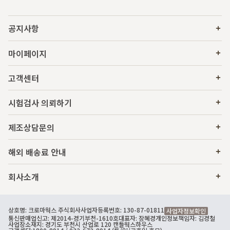
공지사항
마이페이지
고객센터
시험검사 의뢰하기
제조상담문의
해외 배송료 안내
회사소개
상호명: 크로마웍스 주식회사
사업자등록번호: 130-87-01811
사업자정보확인
통신판매업신고: 제2014-경기부천-1610호
대표자: 장혜경
개인정보책임자: 김경철
사업장소재지: 경기도 부천시 산업로 120 캔들웍스하우스