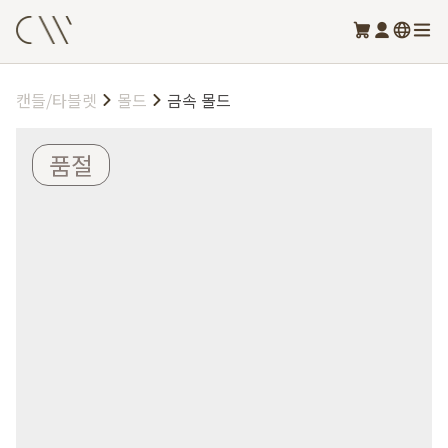
캔들/타블렛
몰드
금속 몰드
품절