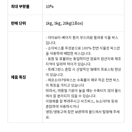
최대 부향률
10%
판매 단위
1kg, 5kg, 20kg(1Box)
- 아이보리-베이지 톤의 부드러운 필라용 식물 왁스
입니다.
- 소이왁스를 주성분으로 100% 천연 식물성 왁스만
을 사용하여 배합한 왁스입니다.
- 융점 및 포뮬라는 동일하지만 원료의 원산지와 제조
지역이 달라져 차이가 있습니다.
- 프래그런스 혼합 시 산발적인 형태의 프로스팅 현상
이 있습니다.
제품 특징
- 에코소야 PB왁스는 수축률이 매우 적은 천연 왁스
의 특징을 가지고 있습니다.
따라서, 여름철 기온이 높을 때는 수축되지 않아 몰드
에서 잘 분리되지 않을 수 있습니다.
이형제를 잘 뿌려주시고 비즈왁스, 뉴소이PB 등과
혼합하여 사용하시거나
냉장/냉동고에 잠깐 보관하여 몰드에서 탈형해 주세
요.