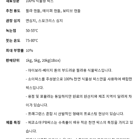
재료성분
100% 식물성 왁스
추천 용도
필라 캔들, 테이퍼 캔들, 보티브 캔들
권장 심지
면심지, 스모크리스 심지
녹는점
50-55℃
붓는 온도
75-80℃
최대 부향률
10%
판매단위
1kg, 5kg, 20kg(1Box)
- 아이보리-베이지 톤의 부드러운 필라용 식물왁스입니다.
- 소이왁스를 주성분으로 100% 천연 식물성 왁스만을 사용하여 배합한
왁스입니다.
- 융점 및 포뮬라는 동일하지만 원료의 원산지와 제조 지역이 달라져 차
이가 있습니다.
- 프래그런스 혼합 시 산발적인 형태의 프로스팅 현상이 있습니다.
제품 특징
- 에코소야 PB왁스는 수축률이 매우 적은 천연 왁스의 특징을 가지고 있
습니다.