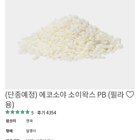
(단종예정) 에코소야 소이왁스 PB (필라
용)
5
·
후기 4354
원산지
영국
형태
알갱이