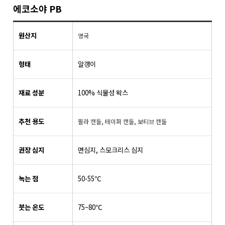
에코소야 PB
원산지
영국
형태
알갱이
재료 성분
100% 식물성 왁스
추천 용도
필라 캔들, 테이퍼 캔들, 보티브 캔들
권장 심지
면심지, 스모크리스 심지
녹는 점
50-55℃
붓는 온도
75~80℃