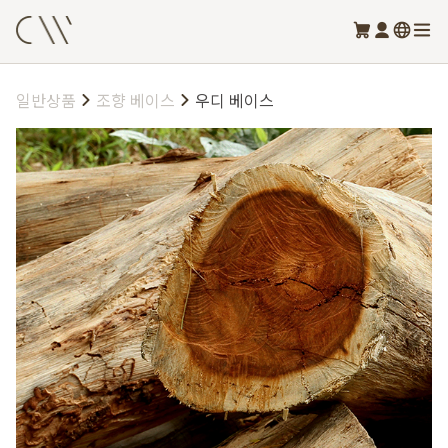
일반상품
조향 베이스
우디 베이스