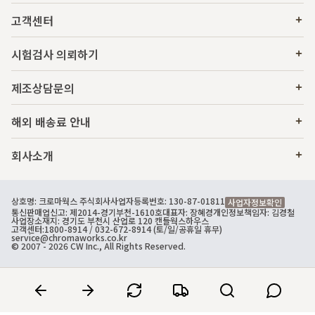
고객센터
시험검사 의뢰하기
제조상담문의
해외 배송료 안내
회사소개
상호명: 크로마웍스 주식회사
사업자등록번호: 130-87-01811
사업자정보확인
통신판매업신고: 제2014-경기부천-1610호
대표자: 장혜경
개인정보책임자: 김경철
사업장소재지: 경기도 부천시 산업로 120 캔들웍스하우스
고객센터:
1800-8914
/ 032-672-8914 (토/일/공휴일 휴무)
service@chromaworks.co.kr
© 2007 - 2026 CW Inc., All Rights Reserved.