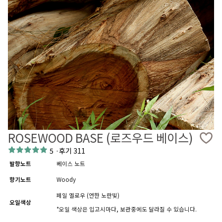
ROSEWOOD BASE (로즈우드 베이스)
5
·
후기 311
발향노트
베이스 노트
향기노트
Woody
페일 옐로우 (연한 노란빛)
오일색상
*오일 색상은 입고시마다, 보관중에도 달라질 수 있습니다.