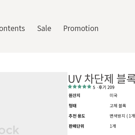
ontents
Sale
Promotion
스텀 향수용기
디퓨
부자
수/
캔들/
바디
세
저/석
재/도
UV 차단제 블록
스트
타블렛
케어
일
고
구
에서 제공하는 프래그런스 오일, 천연 원료, 조향 베이스, 조향 케미
5
·
후기 209
하면, 그 비율 그대로 향료를 배합·생산해 드리는 서비스입니다. 최소
원산지
미국
디퓨저, 룸 스프레이 등 다양한 제품에 활용할 수 있도록 서류까지 
형태
고체 블록
추천 용도
변색방지 ( 1개
판매단위
1개