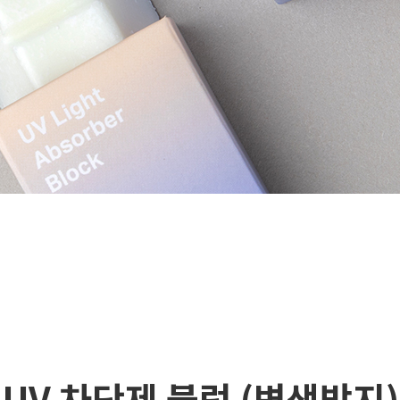
UV 차단제 블럭 (변색방지)