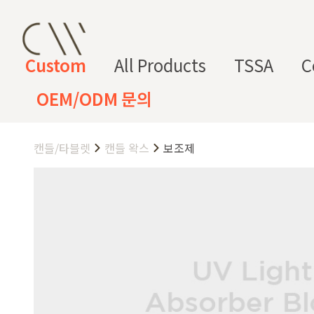
Custom
All Products
TSSA
C
OEM/ODM 문의
캔들/타블렛
캔들 왁스
보조제
CW 커스텀 블렌드
CW 커스텀 프래그런스
CW 커
프래그런
천연
조향 베
조향 케
컬
향
스오일
원료
이스
미컬
러
미
CW 커스텀 블렌드 서비스는 CW
접 조합해 나만의 포뮬러를 설계
프래그런스오일
드 전용 향료로 제작되어 향수, 
프래그런스 오일 키트
다.
시트러스
프루티
싱글 플로럴
플로럴 부케
허브