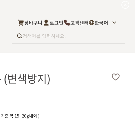
장바구니
로그인
고객센터
한국어
Best seller
What’s new
 (변색방지)
Select
상품후기
컬을 고객님이 직
상품문의
주문/배송문의
5kg부터 브랜
오프라인 스토어
완벽 지원해드립니
도매신청
딜러모집
 기준 약 15~20g내외 )
Custom Fragrance