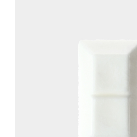
머스크
우디
앰버
Custom Blend Service
구어망드
브랜드 타입
CW 시그니처
알러젠 프리