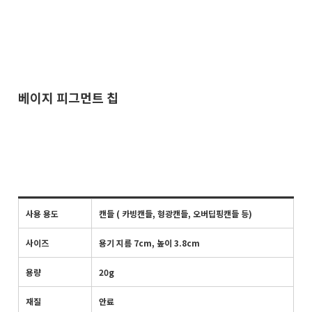
베이지 피그먼트 칩
사용 용도
캔들 ( 카빙캔들, 형광캔들, 오버딥핑캔들 등)
사이즈
용기 지름 7cm, 높이 3.8cm
용량
20g
재질
안료