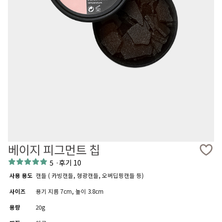
베이지 피그먼트 칩
5
·
후기 10
사용 용도
캔들 ( 카빙캔들, 형광캔들, 오버딥핑캔들 등)
사이즈
용기 지름 7cm, 높이 3.8cm
용량
20g