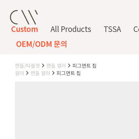
Custom
All Products
TSSA
C
OEM/ODM 문의
캔들/타블렛
캔들 컬러
피그먼트 칩
CW 커스텀 블렌드
CW 커스텀 프래그런스
CW 커
프래그런
천연
조향 베
조향 케
컬
향
컬러
캔들 컬러
피그먼트 칩
스오일
원료
이스
미컬
러
미
CW 커스텀 블렌드 서비스는 CW
접 조합해 나만의 포뮬러를 설계
프래그런스오일
드 전용 향료로 제작되어 향수, 
프래그런스 오일 키트
다.
시트러스
프루티
싱글 플로럴
플로럴 부케
허브