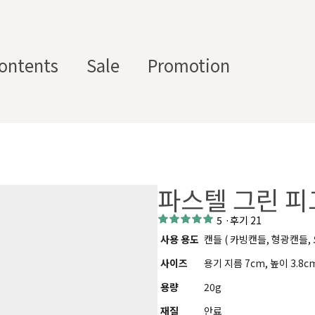
ontents
Sale
Promotion
스텀 향수용기
디퓨
부자
수/
캔들/
바디
세
저/석
재/도
스트
타블렛
케어
일
고
구
파스텔 그린 피
에서 제공하는 프래그런스 오일, 천연 원료, 조향 베이스, 조향 케미
하면, 그 비율 그대로 향료를 배합·생산해 드리는 서비스입니다. 최소
5
·
후기 21
디퓨저, 룸 스프레이 등 다양한 제품에 활용할 수 있도록 서류까지 
사용 용도
캔들 ( 카빙캔들, 형광캔들,
사이즈
용기 지름 7cm, 높이 3.8c
용량
20g
재질
안료