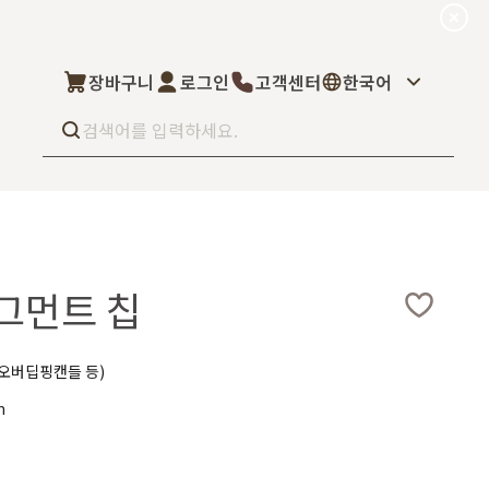
장바구니
로그인
고객센터
한국어
Best seller
What’s new
Select
그먼트 칩
상품후기
컬을 고객님이 직
상품문의
주문/배송문의
5kg부터 브랜
오프라인 스토어
완벽 지원해드립니
 오버딥핑캔들 등)
도매신청
m
딜러모집
Custom Fragrance