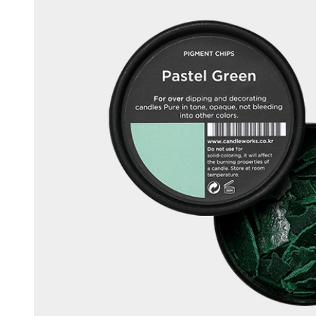
머스크
우디
앰버
Custom Blend Service
구어망드
브랜드 타입
CW 시그니처
알러젠 프리