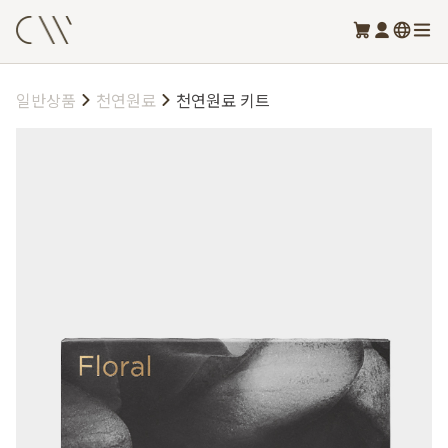
일반상품
천연원료
천연원료 키트