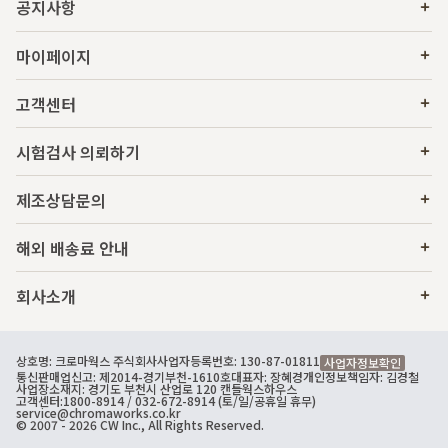
공지사항
마이페이지
고객센터
시험검사 의뢰하기
제조상담문의
해외 배송료 안내
회사소개
상호명: 크로마웍스 주식회사
사업자등록번호: 130-87-01811
사업자정보확인
통신판매업신고: 제2014-경기부천-1610호
대표자: 장혜경
개인정보책임자: 김경철
사업장소재지: 경기도 부천시 산업로 120 캔들웍스하우스
고객센터:
1800-8914
/ 032-672-8914 (토/일/공휴일 휴무)
service@chromaworks.co.kr
© 2007 - 2026 CW Inc., All Rights Reserved.