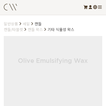
일반상품
세일
캔들
캔들/타블렛
캔들 왁스
기타 식물성 왁스