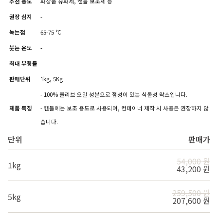
추천 용도
화장품 유화제, 캔들 보조제 등
권장 심지
-
녹는점
65-75 °C
붓는 온도
-
최대 부향률
-
판매단위
1kg, 5Kg
- 100% 올리브 오일 성분으로 점성이 있는 식물성 왁스입니다.
제품 특징
- 캔들에는 보조 용도로 사용되며, 컨테이너 제작 시 사용은 권장하지 않
습니다.
단위
판매가
54,000 원
1kg
43,200 원
259,500 원
5kg
207,600 원