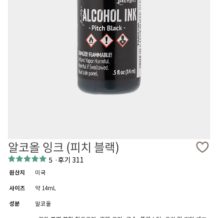
알코올 잉크 (피치 블랙)
5
·
후기 311
원산지
미국
사이즈
약 14mL
성분
알코올