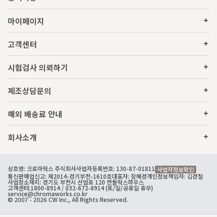
마이페이지
고객센터
시험검사 의뢰하기
제조상담문의
해외 배송료 안내
회사소개
상호명: 크로마웍스 주식회사
사업자등록번호: 130-87-01811
사업자정보확인
통신판매업신고: 제2014-경기부천-1610호
대표자: 장혜경
개인정보책임자: 김경철
사업장소재지: 경기도 부천시 산업로 120 캔들웍스하우스
고객센터:
1800-8914
/ 032-672-8914 (토/일/공휴일 휴무)
service@chromaworks.co.kr
© 2007 - 2026 CW Inc., All Rights Reserved.