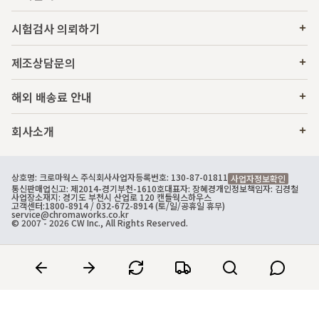
시험검사 의뢰하기
제조상담문의
해외 배송료 안내
회사소개
상호명: 크로마웍스 주식회사
사업자등록번호: 130-87-01811
사업자정보확인
통신판매업신고: 제2014-경기부천-1610호
대표자: 장혜경
개인정보책임자: 김경철
사업장소재지: 경기도 부천시 산업로 120 캔들웍스하우스
고객센터:
1800-8914
/ 032-672-8914 (토/일/공휴일 휴무)
service@chromaworks.co.kr
© 2007 - 2026 CW Inc., All Rights Reserved.