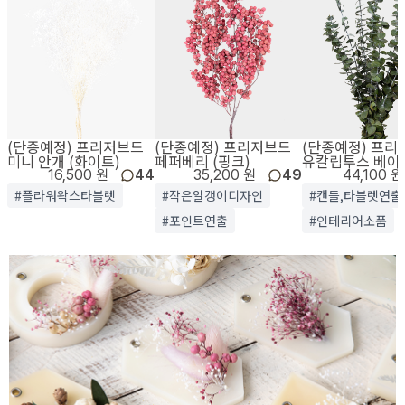
(단종예정) 프리저브드
(단종예정) 프리저브드
(단종예정) 프리
미니 안개 (화이트)
페퍼베리 (핑크)
유칼립투스 베이
16,500 원
44
35,200 원
49
44,100 원
#플라워왁스타블렛
#작은알갱이디자인
#캔들,타블렛연출
#포인트연출
#인테리어소품