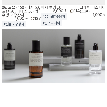
06. 르블랑 50 (피사 50,
피사 투명 50
그레이 디스페이
로웰 50, 이네스 50) 향
(스몰)
6,900 원
114
수병 포장상자
1,000 원
#50ml향수용기
1,000 원
127
#룸스프레이
#선물포장상자