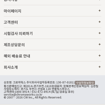
마이페이지
고객센터
시험검사 의뢰하기
제조상담문의
해외 배송료 안내
회사소개
상호명: 크로마웍스 주식회사
사업자등록번호: 130-87-01811
사업자정보확인
통신판매업신고: 제2014-경기부천-1610호
대표자: 장혜경
개인정보책임자: 김경철
사업장소재지: 경기도 부천시 산업로 120 캔들웍스하우스
고객센터:
1800-8914
/ 032-672-8914 (토/일/공휴일 휴무)
service@chromaworks.co.kr
© 2007 - 2026 CW Inc., All Rights Reserved.