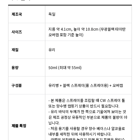
제조국
독일
지름 약 4.1cm, 높이 약 10.8cm (무광블랙 타이탄
사이즈
오버캡 포함 기준 높이)
재질
유리
용량
50ml (최대 약 55ml)
구성품
유리병 + 블랙 스프레이(룸 스프레이용) + 오버캡
-
본 제품은 스프레이를 조립할 때 CW 스프레이 툴
또는 향수병 캡핑기 상품이 반드시 필요합니다.
- 유리 바닥의 두께가 한 쪽으로 기울어져 보이는 것
은 제조 공정상 유동적인 부분으로 제품의 불량이 아
닙니다.
제품 특징
- 처음 용기를 사용할 경우 향수 베이스나 알코올로
내부를 세척한 뒤에 사용하시기 바랍니다.
- 라벨의 부착력을 높이기 위해 용기 표면을 물티슈